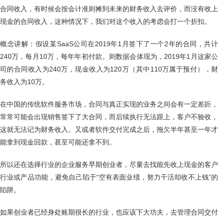
合同收入，有时候会按会计准则摊到未来的财务收入去评价，而没有收上
现金的合同收入，这种情况下，我们对这个收入的考虑会打一个折扣。
概念讲解：假设某SaaS公司在2019年1月签下了一个2年的合同，共计
240万，每月10万，每年年初付款。则数据会体现为，2019年1月这家公
司的合同收入为240万，现金收入为120万（其中110万属于预付），财
务收入为10万。
在中国的传统软件服务市场，合同与真正实现的业务之间会有一定差距，
常常可能会出现销售签下了大合同，而后续执行无法跟上，客户不验收，
这就无法记为财务收入。又或者软件交付完成之后，拖欠半年甚至一年才
能拿到现金回款，甚至可能还拿不到。
所以还在选择行业的企业服务早期创业者，尽量去找能先收上现金的客户
行业或产品功能，避免自己陷于“空有表面业绩，努力干活却收不上钱”的
陷阱。
如果创业者已经身处账期很长的行业，也应该下大功夫，去管理合同交付