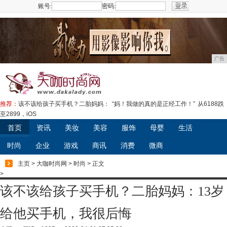
账号:
密码:
注册
广告
推荐：
该不该给孩子买手机？二胎妈妈：
“妈！我做的真的是正经工作！”
从6188跌
至2899，iOS
首页
资讯
美妆
美容
服饰
母婴
生活
时尚
企业
游戏
商讯
消费
微商
主页
>
大咖时尚网
>
时尚
> 正文
>
该不该给孩子买手机？二胎妈妈：13岁
给他买手机，我很后悔