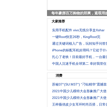
每年豪掷百万购物的郑爽，遮瑕用
大家推荐
实用手机配件 vivo无线分享盒Xshar
一键Root快至26秒，KingRoot完
通过关键词植入广告，玩转知乎问答
iPhone的标配耳机好用吗？它处于什
扎心了老铁！目前最好手机，一台最
中国人沉迷手机全球第二 幸好我管住
消费
苏秘37°(SU:M37°) “刁钻精华”震撼
2021中国少儿模特大会形象推广大使
2021中国少儿模特大会形象推广大使