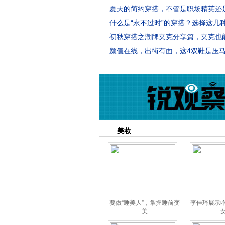
颜值在线，出街有面，这4双鞋是压
美妆
要做“睡美人”，掌握睡前变
李佳琦展示
美