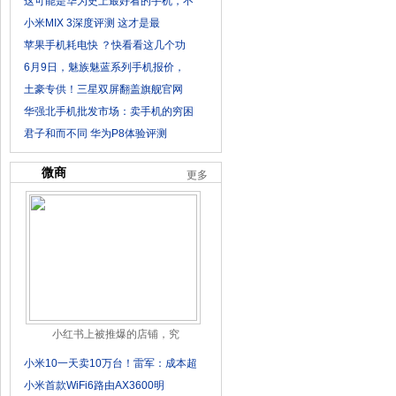
这可能是华为史上最好看的手机，不
小米MIX 3深度评测 这才是最
苹果手机耗电快 ？快看看这几个功
6月9日，魅族魅蓝系列手机报价，
土豪专供！三星双屏翻盖旗舰官网
华强北手机批发市场：卖手机的穷困
君子和而不同 华为P8体验评测
微商
更多
小红书上被推爆的店铺，究
小米10一天卖10万台！雷军：成本超
小米首款WiFi6路由AX3600明