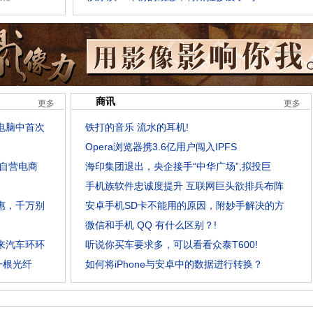
商讯
更多
更多
电脑中首次
铁打的音乐 流水的耳机!
Opera浏览器携3.6亿用户闯入IPFS
自营电商
海印集团退出，央企接手“中华广场”,拟投巨
手机族软件忠诚度提升 互联网巨头欲排兵布阵
惠，千万别
安卓手机SD卡不能用的原因，附妙手解决的方
微信和手机 QQ 有什么区别？!
来汽车环环
听说你买车要求多，可以看看众泰T600!
一根光纤
如何将iPhone与安卓中的数据进行转换？