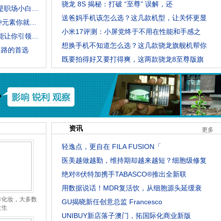
骁龙 8S 揭秘：打破 “至尊” 误解，还
夏天的简约穿搭，不管是职场精英还是职场小白，都会非常高级
送爸妈手机该怎么选？这几款机型，让关怀更显
什么是“永不过时”的穿搭？选择这几种元素你就可以拥有
小米17评测：小屏党终于不用在性能和手感之
初秋穿搭之潮牌夹克分享篇，夹克也能让你引领时尚潮流
想换手机不知道怎么选？这几款骁龙旗舰机帮你
马路的首选
既要拍得好又要打得爽，这两款骁龙8至尊版旗
资讯
更多
轻逸点，更自在 FILA FUSION「
医美越做越勤，维持期却越来越短？细胞级修复
绝对®伏特加携手TABASCO®推出全新联
用数据说话！MDR复活饮，从细胞源头延缓衰
咋化妆，大多数
GU揭晓新任创意总监 Francesco
女生
UNIBUY新店落子澳门，拓国际化商业新版