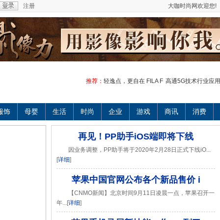
注册
大咖时尚网欢迎您!
推荐：
轻逸点，更自在 FILA F
高通5G技术行业应
服饰
母婴
生活
时尚
企业
游戏
商讯
消费
再见！PP助手iOS端即将下线
因业务调整，PP助手将于2020年2月28日正式下线iO...
[
详细
]
苹果中国官网公布各个新品售价 i
【CNMO新闻】北京时间9月11日凌晨一点，苹果召开一
年...[
详细
]