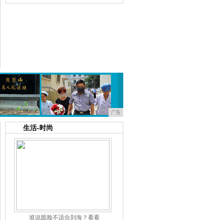
华为MateXs到底有多强？看完这些
华为新折叠屏手机MateXs售价16
广告
生活
-
时尚
谁说圆脸不适合刘海？看看