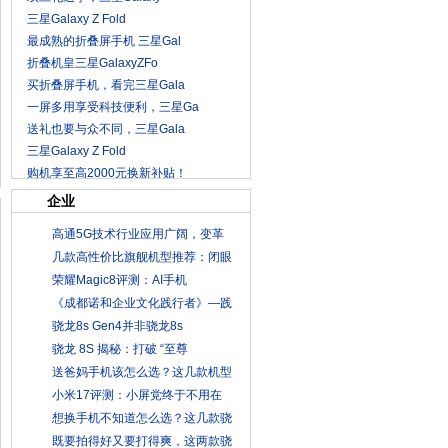
三星Galaxy Z Fold
最成熟的折叠屏手机 三星Gal
折叠机皇三星GalaxyZFo
买折叠屏手机，看完三星Gala
一屏多用享受科技便利，三星Ga
送礼也要与众不同，三星Gala
三星Galaxy Z Fold
购机享至高2000元换新补贴！
企业
高通5G技术行业应用广阔，变革
几款高性价比旗舰机型推荐：闭眼
荣耀Magic8评测：AI手机
《成都诺和企业文化践行者》—践
骁龙8s Gen4并非骁龙8s
骁龙 8S 揭秘：打破 “至尊
送爸妈手机该怎么选？这几款机型
小米17评测：小屏党终于不用在
想换手机不知道怎么选？这几款骁
既要拍得好又要打得爽，这两款骁