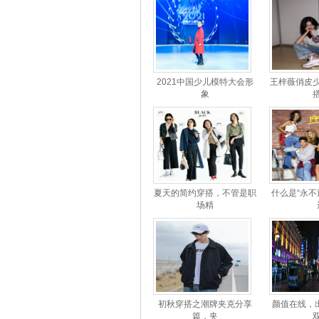
2021中国少儿模特大会形
王梓薇俏皮
象
夏天的简约穿搭，不管是职
什么是“永不
场精
初秋穿搭之潮牌夹克分享
颜值在线，
篇，夹