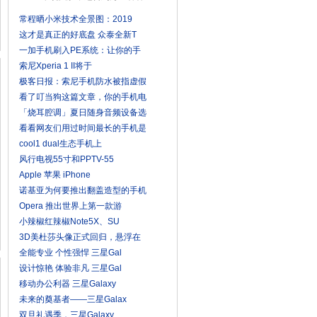
常程晒小米技术全景图：2019
这才是真正的好底盘 众泰全新T
一加手机刷入PE系统：让你的手
索尼Xperia 1 II将于
极客日报：索尼手机防水被指虚假
看了叮当狗这篇文章，你的手机电
「烧耳腔调」夏日随身音频设备选
看看网友们用过时间最长的手机是
cool1 dual生态手机上
风行电视55寸和PPTV-55
Apple 苹果 iPhone
诺基亚为何要推出翻盖造型的手机
Opera 推出世界上第一款游
小辣椒红辣椒Note5X、SU
3D美杜莎头像正式回归，悬浮在
全能专业 个性强悍 三星Gal
设计惊艳 体验非凡 三星Gal
移动办公利器 三星Galaxy
未来的奠基者——三星Galax
双旦礼遇季，三星Galaxy