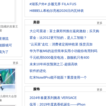
#湖系户外# 步履无界 FILA FUS
HIBBELL希柏尔亮相2026日内瓦钟表
美容
更多
是隐藏的发量王
者
大公司晨读：富士康郑州推出返岗激励；乐天购
霍金：比2012更可怕的，是人工智能？
里潮流
“云买菜”走红：消费者定闹钟抢菜 拣货员加
能眼镜可
华为平板M6的这些简单实用小功能你有用到吗
成为了
千元机用5000毫安电池，旗舰机只有400
更多
未来10年科技预测之三-超级高铁
软件的进化
红米Note8Pro能不能面？重度使用一个
服饰
更多
少儿模特大会形
2024年春夏系列腕表 VERSACE
象
侃哥：2019年度真香机诞生——iPhon