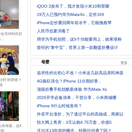
iQOO 3发布了，我才发现小米10和荣耀
19万人已预约华为MateXs，定价169
iPhone定价重回两年前水平，它能挽救苹
人民币也要消毒了
少女耳环时尚百
搭，
用华为手机拍照，这5个功能要用上，效果堪称
曾经的“掌中宝”，世界上第一款翻盖折叠设计
母婴
更多
追求性价比初心不改！小米这几款高品亲民神器
过时”的穿搭？
4G疯狂清仓？iPhone 11分期好香，
选
顶级折叠手机炫酷新体验 华为Mate Xs
2020开学必备清单，干货分享，小米商城哪
iPhone 9什么时候发布？
外卖平台涨价，为了逃过平台的高抽成，商家以
恒大网上售房：3天认购4.75万套，价值5
出街有面，这4
沃尔沃13年前的概念，特斯拉抄袭了吗？
双鞋