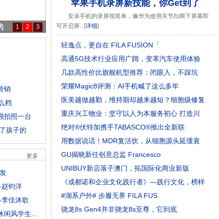
苹果手机录屏新技能，你Get到了
安卓手机的录屏很简单，像华为使用关节扣两下屏幕即
的
可开启屏...[
详细
]
1
2
3
轻逸点，更自在 FILA FUSION「
高通5G技术行业应用广阔，变革汽车使用体验
几款高性价比旗舰机型推荐：闭眼入，不踩坑
荣耀Magic8评测：AI手机喊了这么多年
营销
医美越做越勤，维持期却越来越短？细胞级修复
么档
重庆兴工物业：坚守以人为本服务初心 打造川
强拍照一台
绝对®伏特加携手TABASCO®推出全新联
了孩子的
用数据说话！MDR复活饮，从细胞源头延缓衰
GU揭晓新任创意总监 Francesco
更多
UNIBUY新店落子澳门，拓国际化商业新版
首发
《成都诺和企业文化践行者》—践行文化，榜样
-赵钧洋
#湖系户外# 步履无界 FILA FUS
-李佳沐歌
骁龙8s Gen4并非骁龙8s至尊，它到底
王梓薇俏皮少女耳环时尚百搭，日常休闲风学生气息十足，非常减龄