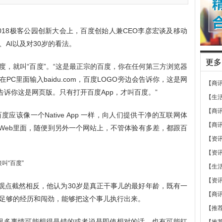
F2018极客公园创新大会上，百度创始人兼CEO李彦宏谈及移动
AI以及对30岁的看法。
更多
度，就叫“百度”。“这是最正宗的百度，你在任何第三方浏览器
C里面输入baidu.com，百度LOGO旁边会告诉你，这是网
【商
m，告诉你这是网页版。只有打开百度App，才叫百度。”
【生
【商
该像一个Native App 一样，向人们提供干净的互联网体
【商
nWeb里面，随便到另外一个网站上，不管体验有多差，都跟百
【资
【资
【生
【资
的观点截然相反，他认为30岁是真正干事儿的最好年龄，既有一
【商
足够的经历和闯劲，能够把这个事儿执行出来。
【推
很多事情可能想得是错的或者说是即使想对的话，也有可能扛