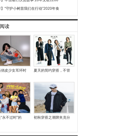
荐】
中信银行扶贫故事:10年支教1200
荐】
“守护小树苗我们在行动”2020年食
阅读
薇俏皮少女耳环时
夏天的简约穿搭，不管
“永不过时”的
初秋穿搭之潮牌夹克分