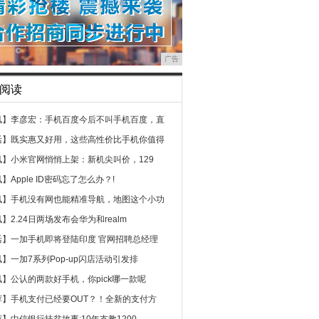
广告
阅读
讯】
李彦宏：手机百度今后不叫手机百度，直
活】
既实惠又好用，这些高性价比手机你值得
讯】
小米官网悄悄上架：新机尖叫价，129
讯】
Apple ID密码忘了怎么办？!
讯】
手机没有网也能精准导航，地图这个小功
讯】
2.24日两场发布会华为和realm
活】
一加手机即将登陆印度 官网招聘总经理
讯】
一加7系列Pop-up闪店活动引发排
讯】
公认的两款好手机，你pick哪一款呢
荐】
手机支付已经要OUT？！全新的支付方