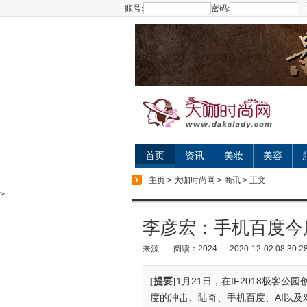
账号:
密码:
首页
资讯
美妆
美容
主页
>
大咖时尚网
>
商讯
> 正文
>
李彦宏：手机百度今
来源:
阅读：2024
2020-12-02 08:30:2
[提要]
1月21日，在IF2018极客
度的冲击、陆奇、手机百度、AI以及对3