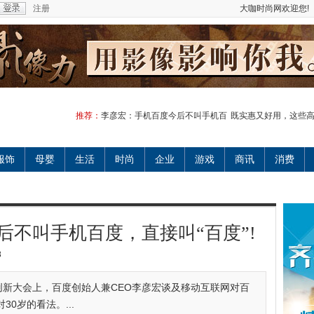
注册
大咖时尚网欢迎您!
推荐：
李彦宏：手机百度今后不叫手机百
既实惠又好用，这些
服饰
母婴
生活
时尚
企业
游戏
商讯
消费
后不叫手机百度，直接叫“百度”!
8
公园创新大会上，百度创始人兼CEO李彦宏谈及移动互联网对百
0岁的看法。...