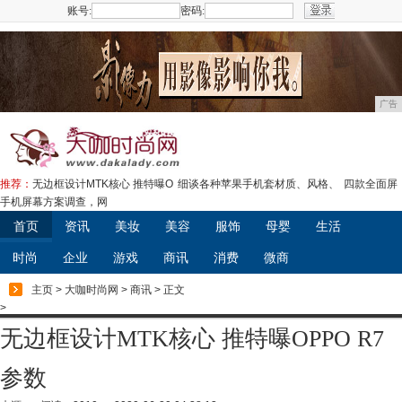
账号:
密码:
注册
广告
推荐：
无边框设计MTK核心 推特曝O
细谈各种苹果手机套材质、风格、
四款全面屏
手机屏幕方案调查，网
首页
资讯
美妆
美容
服饰
母婴
生活
时尚
企业
游戏
商讯
消费
微商
主页
>
大咖时尚网
>
商讯
> 正文
>
无边框设计MTK核心 推特曝OPPO R7
参数