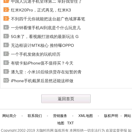
中国人沉迷手机全球第二 幸好我管住了
红米K20Pro，正式再见，红米K3
不到四千元你就能把这台超广色域屏幕笔
一分钟看懂手机AI到底是个什么玩意儿
5G来了，看视频打游戏的最新玩法 G
无边框设计MTK核心 推特曝OPPO
一个手机发烧友的玩机经历
有锁卡贴iPhone值不值得买？今天
潘九堂：小米10后续供货存在短暂的青
iPhone手机截屏后居然还能这样做
返回首页
网站简介
-
联系我们
-
营销服务
-
XML地图
-
版权声明
-
网站
地图
TXT
Copyright 2002-2019
大咖时尚网
版权所有 本网拒绝一切非法行为 欢迎监督举报 如