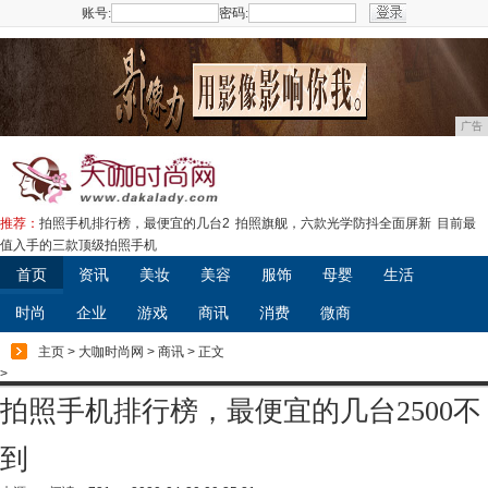
账号:
密码:
注册
广告
推荐：
拍照手机排行榜，最便宜的几台2
拍照旗舰，六款光学防抖全面屏新
目前最
值入手的三款顶级拍照手机
首页
资讯
美妆
美容
服饰
母婴
生活
时尚
企业
游戏
商讯
消费
微商
主页
>
大咖时尚网
>
商讯
> 正文
>
拍照手机排行榜，最便宜的几台2500不
到