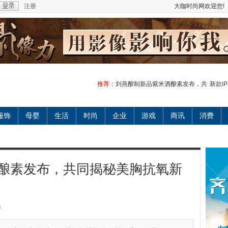
注册
大咖时尚网欢迎您!
推荐：
刘燕酿制新品紫米酒酿素发布，共
新款iP
服饰
母婴
生活
时尚
企业
游戏
商讯
消费
酿素发布，共同揭秘美胸抗氧新
4