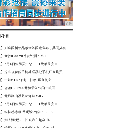
广告
阅读
讯】
刘燕酿制新品紫米酒酿素发布，共同揭秘
讯】
新款iPad Air首发评测：比“P
讯】
7月4日值得买汇总：1.1元苹果安卓
讯】
这些坑爹的手机处理器把手机厂商坑哭
活】
一加8 Pro评测：打磨"屏幕机皇"
讯】
魅蓝E2:1500元档最争气的一款国
讯】
无线路由器基础知识:Wifi2
讯】
7月4日值得买汇总：1.1元苹果安卓
讯】
科技感爆棚,透明设计的iPhone8
荐】
潮人潮玩法，长城汽车超会“抖”