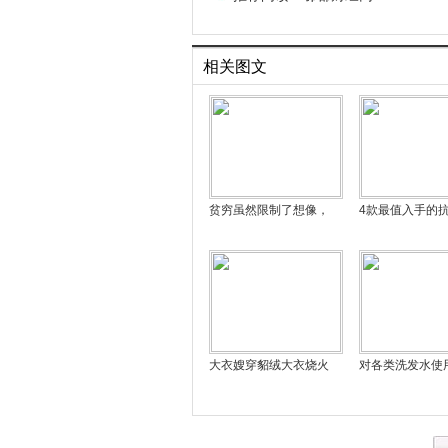
相关图文
贫穷虽然限制了想像，
4款最值入手的
大衣嫂穿貂绒大衣烧火
对各类洗发水使