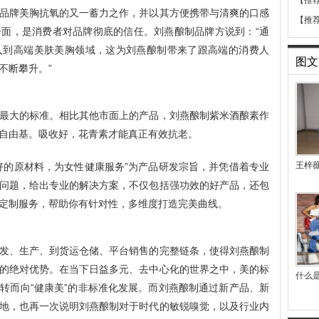
【推
品牌美胸抗氧的又一蓄力之作，并以其方便携带与清爽的口感
【推
面，是消费者对品牌彻底的信任。刘燕酿制品牌方说到：“通
入到高端美肤美胸领域，这为刘燕酿制带来了跟高端的消费人
图文
不断攀升。”
大的标准。相比其他市面上的产品，刘燕酿制紫米酒酿素作
自由基。吸收好，花青素才能真正有效抗老。
王梓
好的原材料，为女性健康服务”为产品研发宗旨，并凭借着专业
问题，给出专业的解决方案，不仅包括强功效的好产品，还包
定制服务，帮助你有针对性，多维度打造完美曲线。
发、生产、到货运仓储、平台销售的完整链条，使得刘燕酿制
的绝对优势。在当下日益多元、去中心化的世界之中，美的标
什么是
转而向“健康美”的非标准化发展。而刘燕酿制通过新产品、新
地，也再一次说明刘燕酿制对于时代的敏锐嗅觉，以及行业内