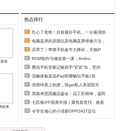
热点排行
扎心了老铁！目前最好手机，一台最强拍
电脑蓝屏的原因以及电脑蓝屏维修方法，
买早了！苹果手机春节大降价，天猫iP
ROM制作与修改第一课：Androi
抗衰老
腾讯手机管家记账助手“官宣”你，坚持
流畅体验直追iPad荣耀畅玩平板2首
张雨绮美上热搜，快get私人美容院天
英格来思国服品鉴会：品工匠精神，鉴民
七匹狼X中国青年报丨聚焦新世代，焕新
用效果
令学生倾心的小清新OPPOA37定位