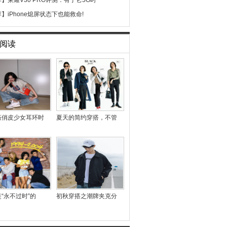
荐】
荣耀V30 PRO评测：有了它5G时
荐】
iPhone熄屏状态下也能救命!
阅读
薇俏皮少女耳环时
夏天的简约穿搭，不管
“永不过时”的
初秋穿搭之潮牌夹克分