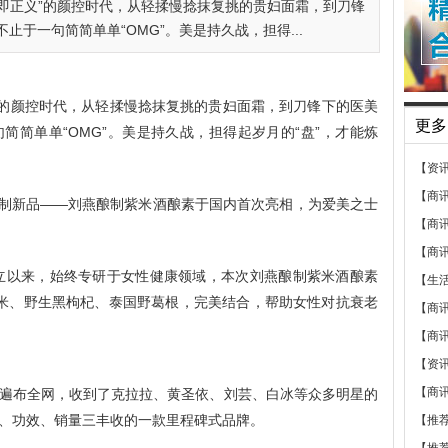
即正义”的颜控时代，从轻揉慢捻抹复挑的贵妇面霜，到刀锋
于一句简简单单“OMG”。美是持久战，担得...
”的颜控时代，从轻揉慢捻抹复挑的贵妇面霜，到刀锋下的医美
更多
简简单单“OMG”。美是持久战，担得起岁月的“盘”，才能炼
【资
【商
制新品——刘燕酿制紫米酒酿素于国内首次亮相，为爱美之士
【商
【商
创立以来，始终专研于女性健康领域，本次刘燕酿制紫米酒酿素
【生
米、野生黑枸杞、泰国野葛根，完美结合，帮助女性对抗衰老
【商
【商
【资
【商
布全网，收到了克拉拉、黄圣依、刘芸、白冰等众多明星的
、功效、销量三丰收的一款里程碑式品牌。
【推