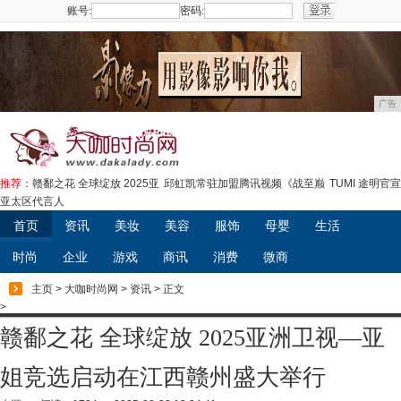
账号:
密码:
注册
广告
推荐：
赣鄱之花 全球绽放 2025亚
邱虹凯常驻加盟腾讯视频《战至巅
TUMI 途明官宣
亚太区代言人
首页
资讯
美妆
美容
服饰
母婴
生活
时尚
企业
游戏
商讯
消费
微商
主页
>
大咖时尚网
>
资讯
> 正文
>
赣鄱之花 全球绽放 2025亚洲卫视—亚
姐竞选启动在江西赣州盛大举行