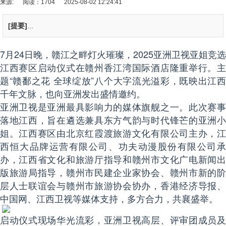
来源:
阅读：1704
2025-08-02 12:24:41
[提要]
...
7月24日晚，赣江之畔灯火璀璨，2025亚洲卫视亚姐竞选
江西赛区启动仪式在赣州香江湾国际酒店隆重举行。主
题“赣鄱之花 全球绽放”八个大字流光溢彩，既映出江西
千年文脉，也向亚洲发出盛情邀约。
亚洲卫视是亚洲最具影响力的媒体旗舰之一。此次赛事
落地江西，旨在遴选兼具东方气韵与时代锋芒的亚洲小
姐。江西赛区由北京红霞渡旅游文化有限公司主办，江
西恒大品牌运营有限公司、功夫动漫股份有限公司承
办，江西省文化和旅游厅指导和赣州市文化广电新闻出
版旅游局指导，赣州市民建企业家协会、赣州市新的阶
层人士联谊会与赣州市旅游协会协办，香港经济导报、
中国网、江西卫视等媒体支持，多方合力，共襄盛举。
启动仪式现场华光流彩，亚洲卫视高层、评审团成员及